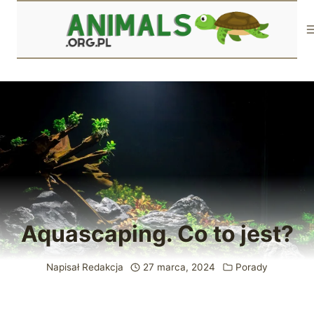
Przejdź
do
treści
Aquascaping. Co to jest?
Napisał
Redakcja
27 marca, 2024
Porady