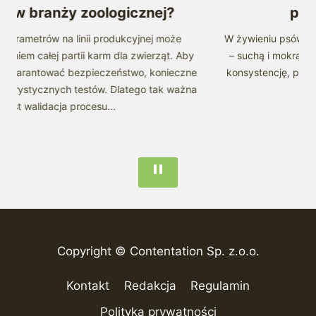
w branży zoologicznej?
psów j
metrów na linii produkcyjnej może
W żywieniu psów stosu
m całej partii karm dla zwierząt. Aby
– suchą i mokrą. Każda
warantować bezpieczeństwo, konieczne
konsystencję, przez co
rystycznych testów. Dlatego tak ważna
n
t walidacja procesu...
Copyright © Contentation Sp. z.o.o.
Kontakt
Redakcja
Regulamin
Polityka prywatności