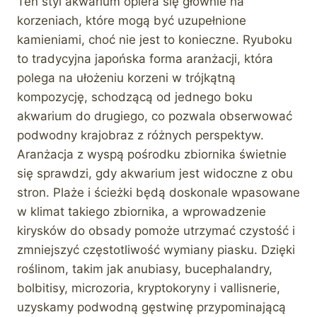
Ten styl akwarium opiera się głównie na
korzeniach, które mogą być uzupełnione
kamieniami, choć nie jest to konieczne. Ryuboku
to tradycyjna japońska forma aranżacji, która
polega na ułożeniu korzeni w trójkątną
kompozycję, schodzącą od jednego boku
akwarium do drugiego, co pozwala obserwować
podwodny krajobraz z różnych perspektyw.
Aranżacja z wyspą pośrodku zbiornika świetnie
się sprawdzi, gdy akwarium jest widoczne z obu
stron. Plaże i ścieżki będą doskonale wpasowane
w klimat takiego zbiornika, a wprowadzenie
kirysków do obsady pomoże utrzymać czystość i
zmniejszyć częstotliwość wymiany piasku. Dzięki
roślinom, takim jak anubiasy, bucephalandry,
bolbitisy, microzoria, kryptokoryny i vallisnerie,
uzyskamy podwodną gęstwinę przypominającą