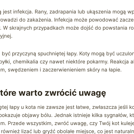
ą jest infekcja. Rany, zadrapania lub ukąszenia mogą w
rowadzi do zakażenia. Infekcja może powodować zaczerw
y. W skrajnych przypadkach może dojść do powstania r
yjnej.
 być przyczyną spuchniętej łapy. Koty mogą być uczulo
 pyłki, chemikalia czy nawet niektóre pokarmy. Reakcja 
em, swędzeniem i zaczerwienieniem skóry na łapie.
które warto zwrócić uwagę
ej łapy u kota nie zawsze jest łatwe, zwłaszcza jeśli k
pokazuje objawy bólu. Jednak istnieje kilka sygnałów, 
. Przede wszystkim, zwróć uwagę, czy Twój kot kuleje
 również lizać lub gryźć obolałe miejsce, co jest natu