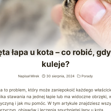
ta łapa u kota – co robić, gdy
kuleje?
Napisał
Mirek
30 sierpnia, 2024
Porady
ta to problem, który może zaniepokoić każdego właścicie
nika stawania na jednej łapie lub ma widoczne obrzęki, 
yczyną i jak mu pomóc. W tym artykule znajdziesz wsz
rzyczyn, objawów i leczenia spuchniętej łapy u kota.