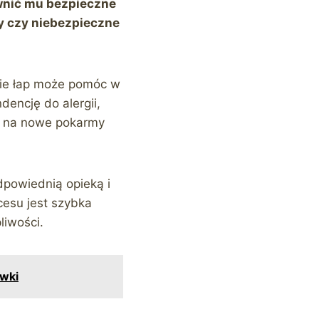
ewnić mu bezpieczne
ty czy niebezpieczne
nie łap może pomóc w
dencję do alergii,
je na nowe pokarmy
dpowiednią opieką i
cesu jest szybka
liwości.
ówki