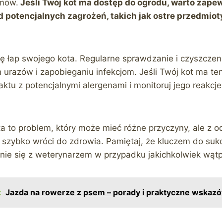
emów.
Jeśli Twój kot ma dostęp do ogrodu, warto zap
d potencjalnych zagrożeń, takich jak ostre przedmio
nę łap swojego kota. Regularne sprawdzanie i czyszcze
urazów i zapobieganiu infekcjom. Jeśli Twój kot ma ten
taktu z potencjalnymi alergenami i monitoruj jego reakc
ta to problem, który może mieć różne przyczyny, ale z o
l szybko wróci do zdrowia. Pamiętaj, że kluczem do suk
anie się z weterynarzem w przypadku jakichkolwiek wątp
:
Jazda na rowerze z psem – porady i praktyczne wskaz