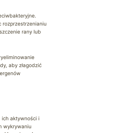
eciwbakteryjne.
c rozprzestrzenianiu
szczenie rany lub
 wyeliminowanie
dy, aby złagodzić
alergenów
ich aktywności i
m wykrywaniu