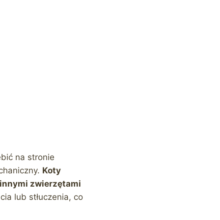
bić na stronie
echaniczny.
Koty
 innymi zwierzętami
ia lub stłuczenia, co