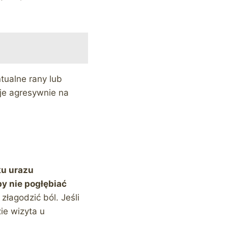
tualne rany lub
uje agresywnie na
u urazu
y nie pogłębiać
łagodzić ból. Jeśli
ie wizyta u