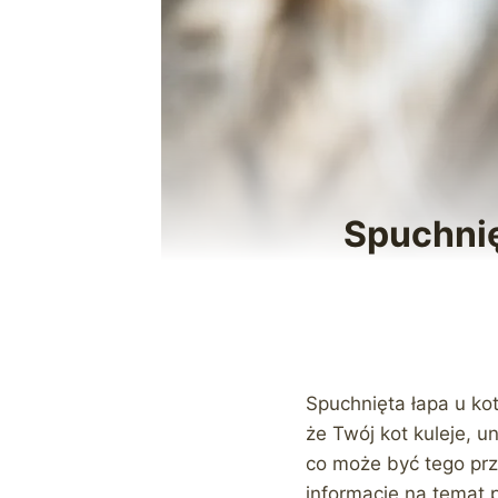
Spuchnię
Spuchnięta łapa u ko
że Twój kot kuleje, u
co może być tego prz
informacje na temat p