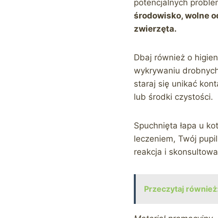
potencjalnych probl
środowisko, wolne o
zwierzęta.
Dbaj również o higie
wykrywaniu drobnych 
staraj się unikać kon
lub środki czystości.
Spuchnięta łapa u ko
leczeniem, Twój pupi
reakcja i skonsultow
Przeczytaj również