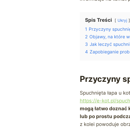
Spis Treści
Ukryj
1
Przyczyny spuchnię
2
Objawy, na które 
3
Jak leczyć spuchni
4
Zapobieganie prob
Przyczyny sp
Spuchnięta łapa u ko
https://e-kot.pl/spuc
mogą łatwo doznać k
lub po prostu podcz
z kolei powoduje obrz