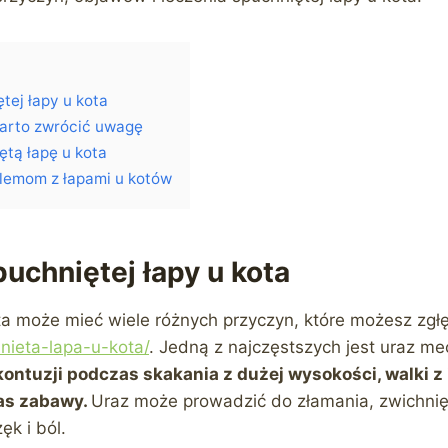
tej łapy u kota
warto zwrócić uwagę
ętą łapę u kota
lemom z łapami u kotów
uchniętej łapy u kota
ta może mieć wiele różnych przyczyn, które możesz zgłę
hnieta-lapa-u-kota/
. Jedną z najczęstszych jest uraz m
ontuzji podczas skakania z dużej wysokości, walki z
as zabawy.
Uraz może prowadzić do złamania, zwichnięc
ęk i ból.