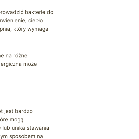
prowadzić bakterie do
ienienie, ciepło i
opnia, który wymaga
ne na różne
alergiczna może
ot jest bardzo
które mogą
 lub unika stawania
ralnym sposobem na